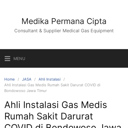
Skip
to
content
Medika Permana Cipta
Consultant & Supplier Medical Gas Equipment
MENU
Home
JASA
Ahli Instalasi
Ahli Instalasi Gas Medis Rumah Sakit Darurat COVID di
Bondowoso Jawa Timur
Ahli Instalasi Gas Medis
Rumah Sakit Darurat
COVID di Bondowoso Jawa