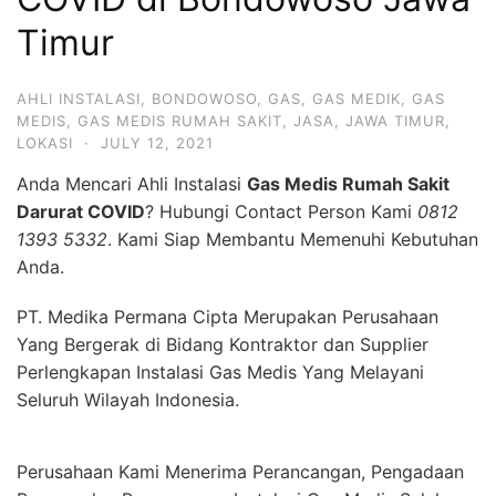
Timur
AHLI INSTALASI
,
BONDOWOSO
,
GAS
,
GAS MEDIK
,
GAS
MEDIS
,
GAS MEDIS RUMAH SAKIT
,
JASA
,
JAWA TIMUR
,
LOKASI
·
JULY 12, 2021
Anda Mencari Ahli Instalasi
Gas Medis Rumah Sakit
Darurat COVID
? Hubungi Contact Person Kami
0812
1393 5332
. Kami Siap Membantu Memenuhi Kebutuhan
Anda.
PT. Medika Permana Cipta Merupakan Perusahaan
Yang Bergerak di Bidang Kontraktor dan Supplier
Perlengkapan Instalasi Gas Medis Yang Melayani
Seluruh Wilayah Indonesia.
Perusahaan Kami Menerima Perancangan, Pengadaan