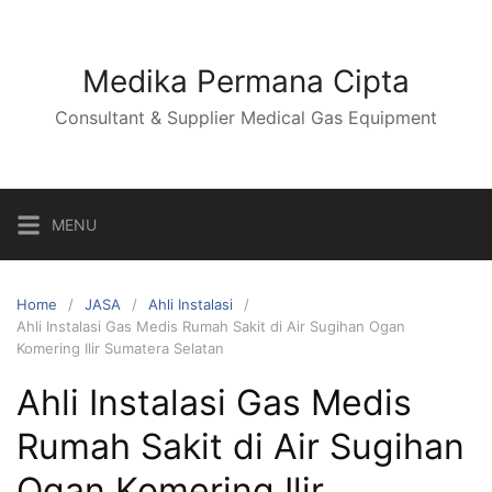
Skip
to
content
Medika Permana Cipta
Consultant & Supplier Medical Gas Equipment
MENU
Home
JASA
Ahli Instalasi
Ahli Instalasi Gas Medis Rumah Sakit di Air Sugihan Ogan
Komering Ilir Sumatera Selatan
Ahli Instalasi Gas Medis
Rumah Sakit di Air Sugihan
Ogan Komering Ilir