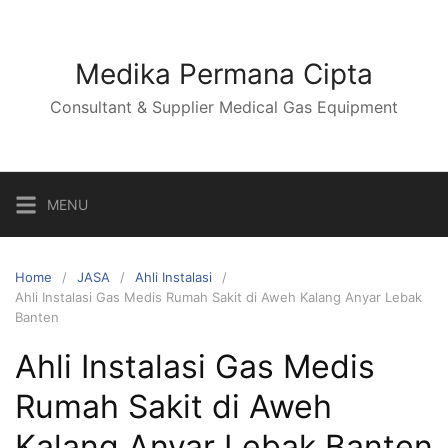
Skip
to
content
Medika Permana Cipta
Consultant & Supplier Medical Gas Equipment
MENU
Home
JASA
Ahli Instalasi
Ahli Instalasi Gas Medis Rumah Sakit di Aweh Kalang Anyar Lebak
Banten
Ahli Instalasi Gas Medis
Rumah Sakit di Aweh
Kalang Anyar Lebak Banten