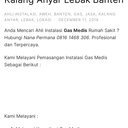
AHLI INSTALASI
,
AWEH
,
BANTEN
,
GAS
,
JASA
,
KALANG
ANYAR
,
LEBAK
,
LOKASI
·
DECEMBER 11, 2019
Anda Mencari Ahli Instalasi
Gas Medis
Rumah Sakit ?
Hubungi
Nana Permana 0816 1468 306
. Profesional
dan Terpercaya.
Kami Melayani Pemasangan Instalasi Gas Medis
Sebagai Berikut :
Kami Melayani :