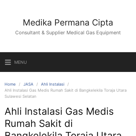
Skip
to
content
Medika Permana Cipta
Consultant & Supplier Medical Gas Equipment
MENU
Home
JASA
Ahli Instalasi
Ahli Instalasi Gas Medis Rumah Sakit di Bangkelekila Toraja Utara
Sulawesi Selatan
Ahli Instalasi Gas Medis
Rumah Sakit di
Bangkelekila Toraja Utara