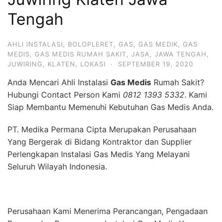
Tengah
AHLI INSTALASI
,
BOLOPLERET
,
GAS
,
GAS MEDIK
,
GAS
MEDIS
,
GAS MEDIS RUMAH SAKIT
,
JASA
,
JAWA TENGAH
,
JUWIRING
,
KLATEN
,
LOKASI
·
SEPTEMBER 19, 2020
Anda Mencari Ahli Instalasi
Gas Medis
Rumah Sakit?
Hubungi Contact Person Kami
0812 1393 5332
. Kami
Siap Membantu Memenuhi Kebutuhan Gas Medis Anda.
PT. Medika Permana Cipta Merupakan Perusahaan
Yang Bergerak di Bidang Kontraktor dan Supplier
Perlengkapan Instalasi Gas Medis Yang Melayani
Seluruh Wilayah Indonesia.
Perusahaan Kami Menerima Perancangan, Pengadaan