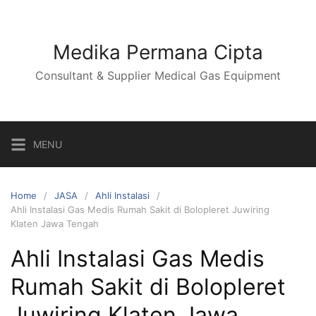
Skip
to
content
Medika Permana Cipta
Consultant & Supplier Medical Gas Equipment
MENU
Home
JASA
Ahli Instalasi
Ahli Instalasi Gas Medis Rumah Sakit di Bolopleret Juwiring
Klaten Jawa Tengah
Ahli Instalasi Gas Medis
Rumah Sakit di Bolopleret
Juwiring Klaten Jawa