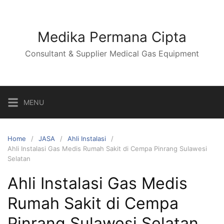
Skip
to
content
Medika Permana Cipta
Consultant & Supplier Medical Gas Equipment
MENU
Home
JASA
Ahli Instalasi
Ahli Instalasi Gas Medis Rumah Sakit di Cempa Pinrang Sulawesi
Selatan
Ahli Instalasi Gas Medis
Rumah Sakit di Cempa
Pinrang Sulawesi Selatan