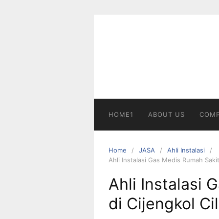
Skip
to
content
HOME1
ABOUT US
COMP
Home
JASA
Ahli Instalasi
Ahli Instalasi Gas Medis Rumah Saki
Ahli Instalasi
di Cijengkol C