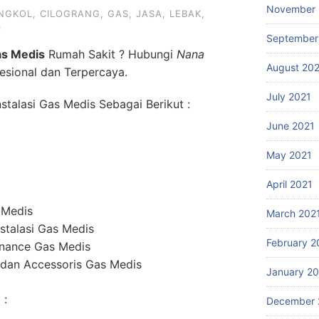
November 
ENGKOL
,
CILOGRANG
,
GAS
,
JASA
,
LEBAK
,
9
September
s Medis
Rumah Sakit ? Hubungi
Nana
August 20
esional dan Terpercaya.
July 2021
talasi Gas Medis Sebagai Berikut :
June 2021
May 2021
April 2021
 Medis
March 202
stalasi Gas Medis
February 2
enance Gas Medis
dan Accessoris Gas Medis
January 2
 :
December 