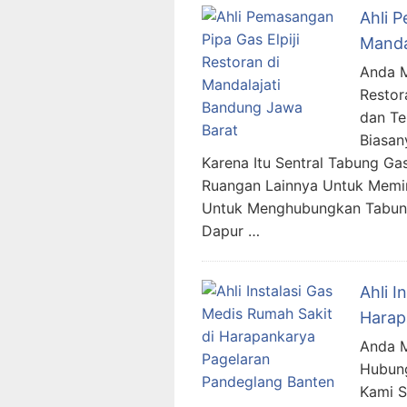
Ahli P
Manda
Anda Me
Restor
dan Te
Biasan
Karena Itu Sentral Tabung Ga
Ruangan Lainnya Untuk Memin
Untuk Menghubungkan Tabung
Dapur …
Ahli I
Harap
Anda M
Hubung
Kami 