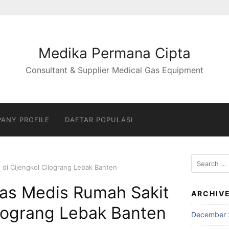
Medika Permana Cipta
Consultant & Supplier Medical Gas Equipment
ANY PROFILE
DAFTAR POPULASI
Search
t di Cijengkol Cilograng Lebak Banten
for:
 Gas Medis Rumah Sakit
ARCHIV
ilograng Lebak Banten
December 