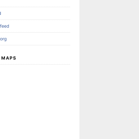
d
feed
org
 MAPS