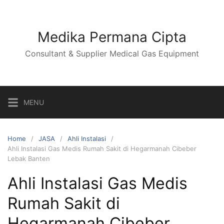
Skip
to
content
Medika Permana Cipta
Consultant & Supplier Medical Gas Equipment
MENU
Home
JASA
Ahli Instalasi
Ahli Instalasi Gas Medis Rumah Sakit di Hegarmanah Cibeber
Lebak Banten
Ahli Instalasi Gas Medis
Rumah Sakit di
Hegarmanah Cibeber