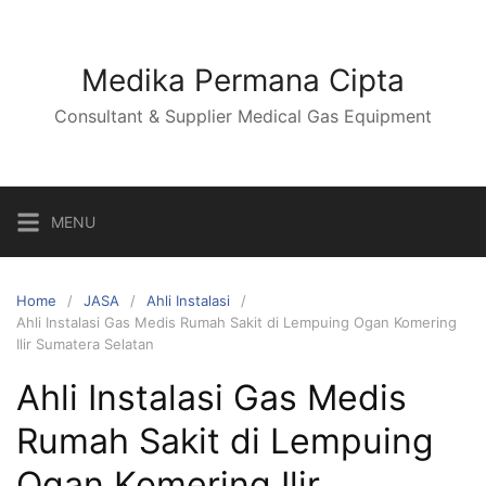
Skip
to
content
Medika Permana Cipta
Consultant & Supplier Medical Gas Equipment
MENU
Home
JASA
Ahli Instalasi
Ahli Instalasi Gas Medis Rumah Sakit di Lempuing Ogan Komering
Ilir Sumatera Selatan
Ahli Instalasi Gas Medis
Rumah Sakit di Lempuing
Ogan Komering Ilir