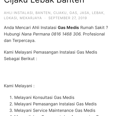
AHLI INSTALASI
,
BANTEN
,
CIJAKU
,
GAS
,
JASA
,
LEBAK
,
LOKASI
,
MEKARJAYA
·
SEPTEMBER 27, 2019
Anda Mencari Ahli Instalasi
Gas Medis
Rumah Sakit ?
Hubungi
Nana Permana 0816 1468 306.
Profesional
dan Terpercaya.
Kami Melayani Pemasangan Instalasi Gas Medis
Sebagai Berikut :
Kami Melayani :
Melayani Konsultasi Gas Medis
Melayani Pemasangan Instalasi Gas Medis
Melayani Service Maintenance Gas Medis