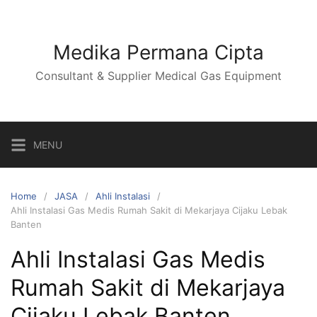
Skip
to
content
Medika Permana Cipta
Consultant & Supplier Medical Gas Equipment
MENU
Home
JASA
Ahli Instalasi
Ahli Instalasi Gas Medis Rumah Sakit di Mekarjaya Cijaku Lebak
Banten
Ahli Instalasi Gas Medis
Rumah Sakit di Mekarjaya
Cijaku Lebak Banten