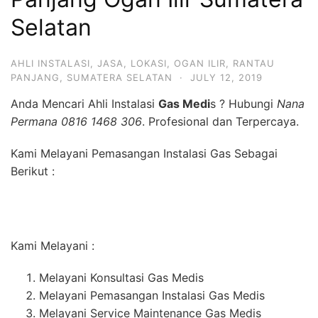
Selatan
AHLI INSTALASI
,
JASA
,
LOKASI
,
OGAN ILIR
,
RANTAU
PANJANG
,
SUMATERA SELATAN
·
JULY 12, 2019
Anda Mencari Ahli Instalasi
Gas Medi
s ? Hubungi
Nana
Permana 0816 1468 306
. Profesional dan Terpercaya.
Kami Melayani Pemasangan Instalasi Gas Sebagai
Berikut :
Kami Melayani :
Melayani Konsultasi Gas Medis
Melayani Pemasangan Instalasi Gas Medis
Melayani Service Maintenance Gas Medis