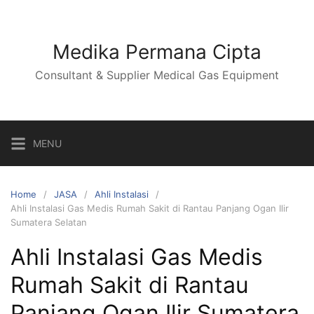
Skip
to
content
Medika Permana Cipta
Consultant & Supplier Medical Gas Equipment
MENU
Home
JASA
Ahli Instalasi
Ahli Instalasi Gas Medis Rumah Sakit di Rantau Panjang Ogan Ilir
Sumatera Selatan
Ahli Instalasi Gas Medis
Rumah Sakit di Rantau
Panjang Ogan Ilir Sumatera