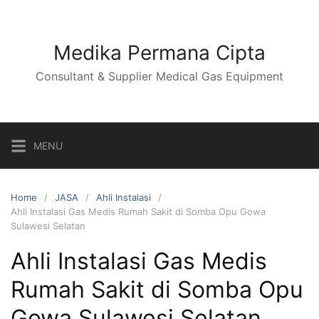
Skip
to
content
Medika Permana Cipta
Consultant & Supplier Medical Gas Equipment
MENU
Home
JASA
Ahli Instalasi
Ahli Instalasi Gas Medis Rumah Sakit di Somba Opu Gowa
Sulawesi Selatan
Ahli Instalasi Gas Medis
Rumah Sakit di Somba Opu
Gowa Sulawesi Selatan