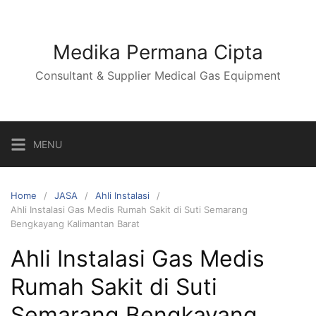
Skip
to
content
Medika Permana Cipta
Consultant & Supplier Medical Gas Equipment
MENU
Home
JASA
Ahli Instalasi
Ahli Instalasi Gas Medis Rumah Sakit di Suti Semarang
Bengkayang Kalimantan Barat
Ahli Instalasi Gas Medis
Rumah Sakit di Suti
Semarang Bengkayang