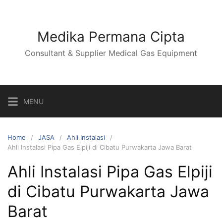
Skip
to
content
Medika Permana Cipta
Consultant & Supplier Medical Gas Equipment
MENU
Home
JASA
Ahli Instalasi
Ahli Instalasi Pipa Gas Elpiji di Cibatu Purwakarta Jawa Barat
Ahli Instalasi Pipa Gas Elpiji
di Cibatu Purwakarta Jawa
Barat