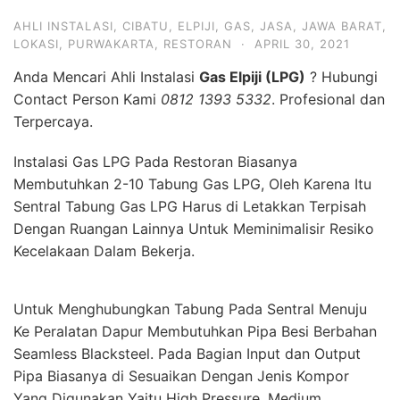
AHLI INSTALASI
,
CIBATU
,
ELPIJI
,
GAS
,
JASA
,
JAWA BARAT
,
LOKASI
,
PURWAKARTA
,
RESTORAN
·
APRIL 30, 2021
Anda Mencari Ahli Instalasi
Gas Elpiji (LPG)
? Hubungi
Contact Person Kami
0812 1393 5332
. Profesional dan
Terpercaya.
Instalasi Gas LPG Pada Restoran Biasanya
Membutuhkan 2-10 Tabung Gas LPG, Oleh Karena Itu
Sentral Tabung Gas LPG Harus di Letakkan Terpisah
Dengan Ruangan Lainnya Untuk Meminimalisir Resiko
Kecelakaan Dalam Bekerja.
Untuk Menghubungkan Tabung Pada Sentral Menuju
Ke Peralatan Dapur Membutuhkan Pipa Besi Berbahan
Seamless Blacksteel. Pada Bagian Input dan Output
Pipa Biasanya di Sesuaikan Dengan Jenis Kompor
Yang Digunakan Yaitu High Pressure, Medium