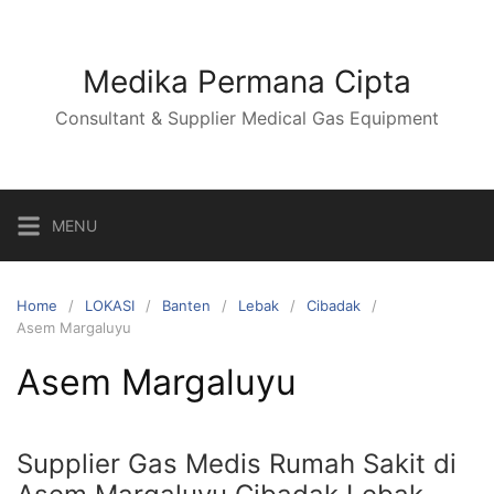
Skip
to
content
Medika Permana Cipta
Consultant & Supplier Medical Gas Equipment
MENU
Home
LOKASI
Banten
Lebak
Cibadak
Asem Margaluyu
Asem Margaluyu
Supplier Gas Medis Rumah Sakit di