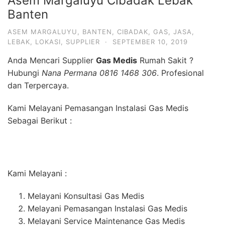
Asem Margaluyu Cibadak Lebak
Banten
ASEM MARGALUYU
,
BANTEN
,
CIBADAK
,
GAS
,
JASA
,
LEBAK
,
LOKASI
,
SUPPLIER
·
SEPTEMBER 10, 2019
Anda Mencari Supplier
Gas Medis
Rumah Sakit ?
Hubungi
Nana Permana 0816 1468 306
. Profesional
dan Terpercaya.
Kami Melayani Pemasangan Instalasi Gas Medis
Sebagai Berikut :
Kami Melayani :
Melayani Konsultasi Gas Medis
Melayani Pemasangan Instalasi Gas Medis
Melayani Service Maintenance Gas Medis