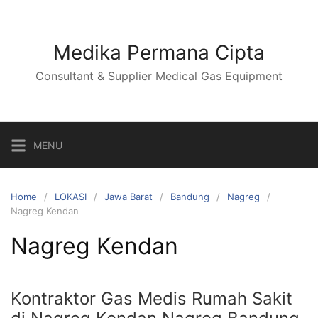
Skip
to
content
Medika Permana Cipta
Consultant & Supplier Medical Gas Equipment
MENU
Home
LOKASI
Jawa Barat
Bandung
Nagreg
Nagreg Kendan
Nagreg Kendan
Kontraktor Gas Medis Rumah Sakit