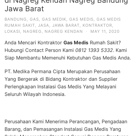
di Nagreg Kendan Nagreg Bandung
Jawa Barat
BANDUNG
,
GAS
,
GAS MEDIK
,
GAS MEDIS
,
GAS MEDIS
RUMAH SAKIT
,
JASA
,
JAWA BARAT
,
KONTRAKTOR
,
LOKASI
,
NAGREG
,
NAGREG KENDAN
·
MAY 11, 2020
Anda Mencari Kontraktor
Gas Medis
Rumah Sakit?
Hubungi Contact Person Kami
0812 1393 5332
. Kami
Siap Membantu Memenuhi Kebutuhan Gas Medis Anda.
PT. Medika Permana Cipta Merupakan Perusahaan
Yang Bergerak di Bidang Kontraktor dan Supplier
Perlengkapan Instalasi Gas Medis Yang Melayani
Seluruh Wilayah Indonesia.
Perusahaan Kami Menerima Perancangan, Pengadaan
Barang, dan Pemasangan Instalasi Gas Medis Yang