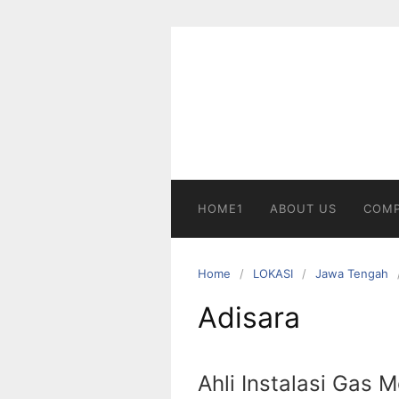
Skip
to
content
HOME1
ABOUT US
COMP
Home
LOKASI
Jawa Tengah
Adisara
Ahli Instalasi Gas 