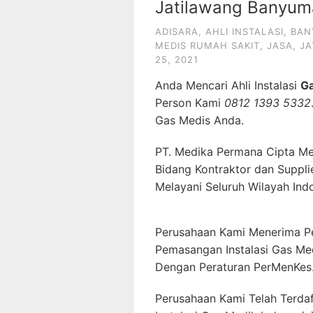
Jatilawang Banyum
ADISARA
,
AHLI INSTALASI
,
BAN
MEDIS RUMAH SAKIT
,
JASA
,
JA
25, 2021
Anda Mencari Ahli Instalasi
G
Person Kami
0812 1393 5332
Gas Medis Anda.
PT. Medika Permana Cipta Me
Bidang Kontraktor dan Suppli
Melayani Seluruh Wilayah Ind
Perusahaan Kami Menerima P
Pemasangan Instalasi Gas Me
Dengan Peraturan PerMenKes
Perusahaan Kami Telah Terda