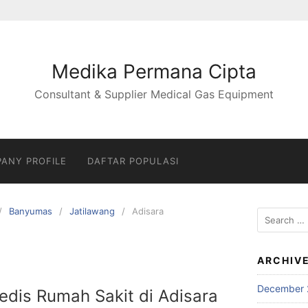
Medika Permana Cipta
Consultant & Supplier Medical Gas Equipment
ANY PROFILE
DAFTAR POPULASI
Banyumas
Jatilawang
Adisara
Search
for:
ARCHIV
December 
Medis Rumah Sakit di Adisara