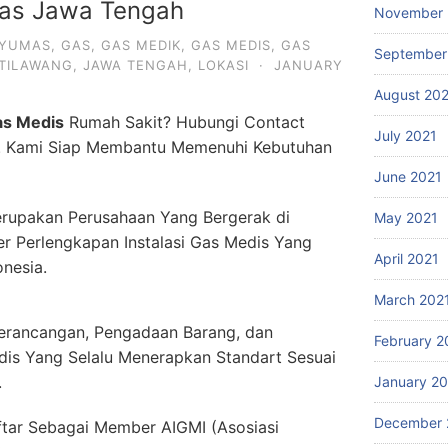
as Jawa Tengah
November 
YUMAS
,
GAS
,
GAS MEDIK
,
GAS MEDIS
,
GAS
September
TILAWANG
,
JAWA TENGAH
,
LOKASI
·
JANUARY
August 20
as Medis
Rumah Sakit? Hubungi Contact
July 2021
. Kami Siap Membantu Memenuhi Kebutuhan
June 2021
rupakan Perusahaan Yang Bergerak di
May 2021
er Perlengkapan Instalasi Gas Medis Yang
April 2021
onesia.
March 202
erancangan, Pengadaan Barang, dan
February 2
dis Yang Selalu Menerapkan Standart Sesuai
.
January 2
December 
ftar Sebagai Member AIGMI (Asosiasi