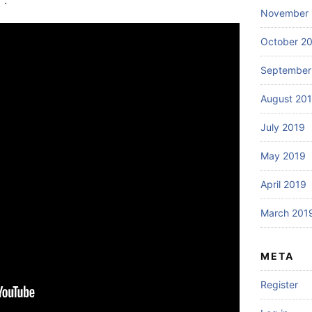
 :
November 
October 2
September
August 20
July 2019
May 2019
April 2019
March 201
META
Register