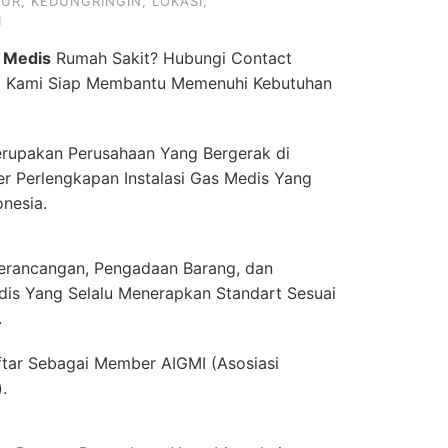
MUR
,
KEDUNGRINGIN
,
LOKASI
,
1
 Medis
Rumah Sakit? Hubungi Contact
. Kami Siap Membantu Memenuhi Kebutuhan
rupakan Perusahaan Yang Bergerak di
er Perlengkapan Instalasi Gas Medis Yang
onesia.
erancangan, Pengadaan Barang, dan
dis Yang Selalu Menerapkan Standart Sesuai
.
ftar Sebagai Member AIGMI (Asosiasi
.