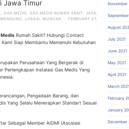
 Jawa Timur
November 
K
,
GAS MEDIS
,
GAS MEDIS RUMAH SAKIT
,
JASA
,
September
UMENDUNG
,
LOKASI
,
MUNCAR
·
FEBRUARY 27,
August 20
 Medis
Rumah Sakit? Hubungi Contact
July 2021
. Kami Siap Membantu Memenuhi Kebutuhan
June 2021
rupakan Perusahaan Yang Bergerak di
May 2021
er Perlengkapan Instalasi Gas Medis Yang
April 2021
onesia.
March 202
erancangan, Pengadaan Barang, dan
February 2
dis Yang Selalu Menerapkan Standart Sesuai
.
January 2
December 
ftar Sebagai Member AIGMI (Asosiasi