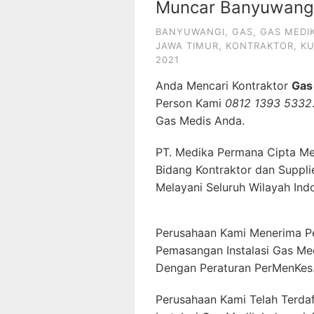
Muncar Banyuwangi
BANYUWANGI
,
GAS
,
GAS MEDI
JAWA TIMUR
,
KONTRAKTOR
,
K
2021
Anda Mencari Kontraktor
Gas
Person Kami
0812 1393 5332
Gas Medis Anda.
PT. Medika Permana Cipta Me
Bidang Kontraktor dan Suppli
Melayani Seluruh Wilayah Ind
Perusahaan Kami Menerima P
Pemasangan Instalasi Gas Me
Dengan Peraturan PerMenKes
Perusahaan Kami Telah Terda