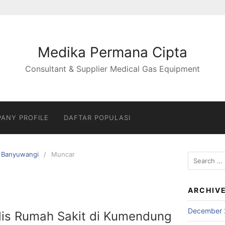
Medika Permana Cipta
Consultant & Supplier Medical Gas Equipment
ANY PROFILE
DAFTAR POPULASI
Banyuwangi
Muncar
Search
for:
ARCHIV
December 
dis Rumah Sakit di Kumendung