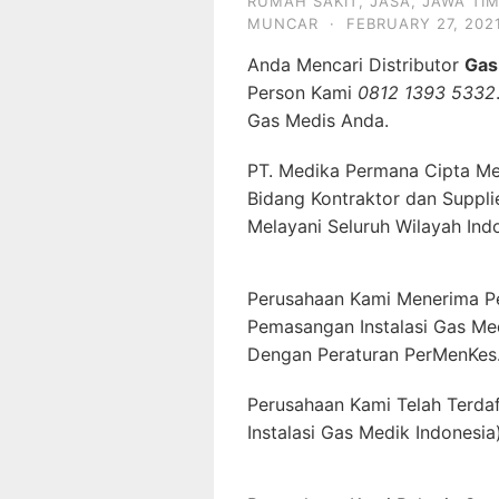
RUMAH SAKIT
,
JASA
,
JAWA TI
MUNCAR
·
FEBRUARY 27, 202
Anda Mencari Distributor
Gas
Person Kami
0812 1393 5332
Gas Medis Anda.
PT. Medika Permana Cipta Me
Bidang Kontraktor dan Suppli
Melayani Seluruh Wilayah Ind
Perusahaan Kami Menerima P
Pemasangan Instalasi Gas Me
Dengan Peraturan PerMenKes
Perusahaan Kami Telah Terda
Instalasi Gas Medik Indonesia)