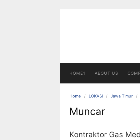
Skip
to
content
HOME1
ABOUT US
COMP
Home
LOKASI
Jawa Timur
Muncar
Kontraktor Gas Me