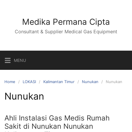
Skip
to
content
Medika Permana Cipta
Consultant & Supplier Medical Gas Equipment
MENU
Home
LOKASI
Kalimantan Timur
Nunukan
Nunukan
Nunukan
Ahli Instalasi Gas Medis Rumah
Sakit di Nunukan Nunukan