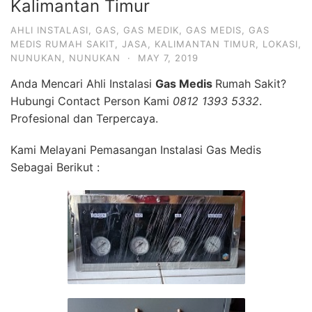
Kalimantan Timur
AHLI INSTALASI
,
GAS
,
GAS MEDIK
,
GAS MEDIS
,
GAS
MEDIS RUMAH SAKIT
,
JASA
,
KALIMANTAN TIMUR
,
LOKASI
,
NUNUKAN
,
NUNUKAN
·
MAY 7, 2019
Anda Mencari Ahli Instalasi
Gas Medis
Rumah Sakit?
Hubungi Contact Person Kami
0812 1393 5332
.
Profesional dan Terpercaya.
Kami Melayani Pemasangan Instalasi Gas Medis
Sebagai Berikut :