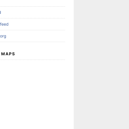
d
feed
org
 MAPS