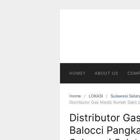
Skip
to
content
HOME1
ABOUT US
COMP
Home
LOKASI
Sulawesi Selat
Distributor Gas Medis Rumah Sakit 
Distributor Ga
Balocci Pangk