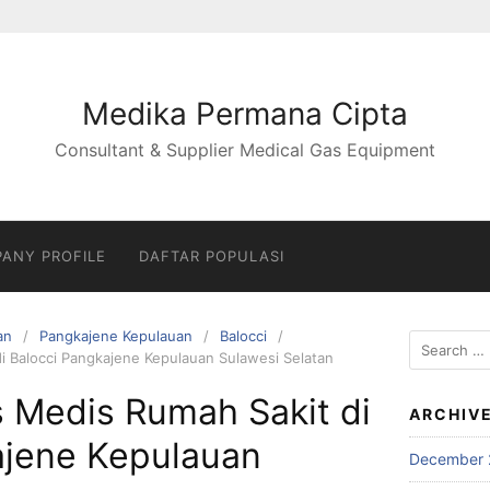
Medika Permana Cipta
Consultant & Supplier Medical Gas Equipment
ANY PROFILE
DAFTAR POPULASI
an
Pangkajene Kepulauan
Balocci
Search
di Balocci Pangkajene Kepulauan Sulawesi Selatan
for:
s Medis Rumah Sakit di
ARCHIV
ajene Kepulauan
December 