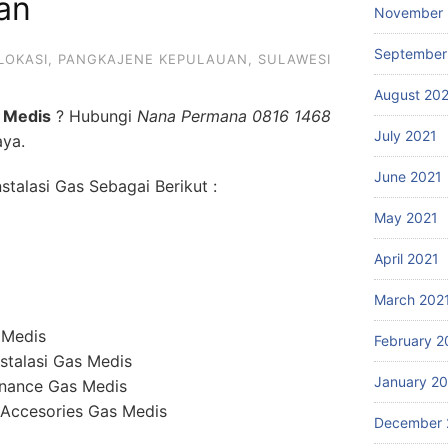
an
November 
September
LOKASI
,
PANGKAJENE KEPULAUAN
,
SULAWESI
August 20
 Medis
? Hubungi
Nana Permana 0816 1468
July 2021
aya.
June 2021
talasi Gas Sebagai Berikut :
May 2021
April 2021
March 202
 Medis
February 2
stalasi Gas Medis
January 2
enance Gas Medis
 Accesories Gas Medis
December 