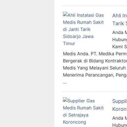
Ahli I
Tarik
Anda M
Hubung
Kami 
Medis Anda. PT. Medika Per
Bergerak di Bidang Kontraktor
Medis Yang Melayani Seluruh 
Menerima Perancangan, Penga
…
Suppl
Koron
Anda M
Hubung