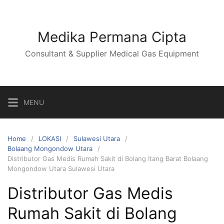
Skip
to
content
Medika Permana Cipta
Consultant & Supplier Medical Gas Equipment
MENU
Home
LOKASI
Sulawesi Utara
Bolaang Mongondow Utara
Distributor Gas Medis Rumah Sakit di Bolang Itang Barat Bolaang
Mongondow Utara Sulawesi Utara
Distributor Gas Medis
Rumah Sakit di Bolang