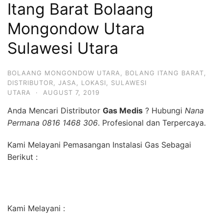
Itang Barat Bolaang
Mongondow Utara
Sulawesi Utara
BOLAANG MONGONDOW UTARA
,
BOLANG ITANG BARAT
,
DISTRIBUTOR
,
JASA
,
LOKASI
,
SULAWESI
UTARA
·
AUGUST 7, 2019
Anda Mencari Distributor
Gas Medis
? Hubungi
Nana
Permana 0816 1468 306
. Profesional dan Terpercaya.
Kami Melayani Pemasangan Instalasi Gas Sebagai
Berikut :
Kami Melayani :