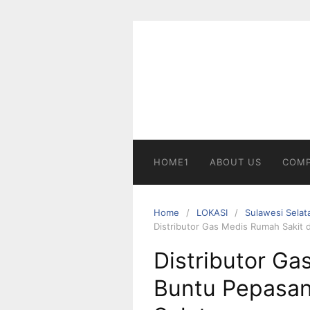
Skip
to
content
HOME1
ABOUT US
COMP
Home
LOKASI
Sulawesi Selat
Distributor Gas Medis Rumah Sakit 
Distributor Ga
Buntu Pepasan