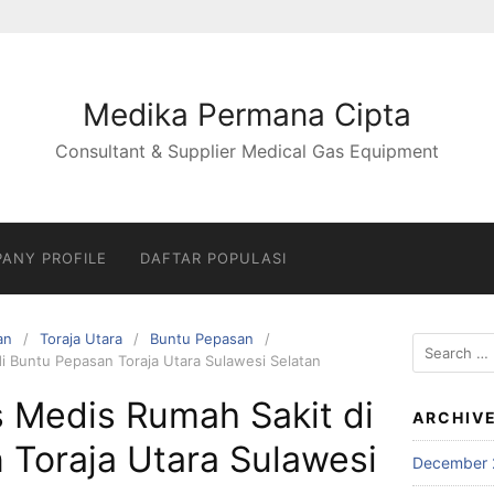
Medika Permana Cipta
Consultant & Supplier Medical Gas Equipment
ANY PROFILE
DAFTAR POPULASI
an
Toraja Utara
Buntu Pepasan
Search
di Buntu Pepasan Toraja Utara Sulawesi Selatan
for:
s Medis Rumah Sakit di
ARCHIV
 Toraja Utara Sulawesi
December 