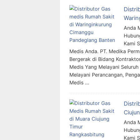
Distr
Warin
Anda M
Hubung
Kami 
Medis Anda. PT. Medika Per
Bergerak di Bidang Kontraktor
Medis Yang Melayani Seluruh 
Melayani Perancangan, Penga
Medis …
Distr
Ciuju
Anda M
Hubung
Kami 