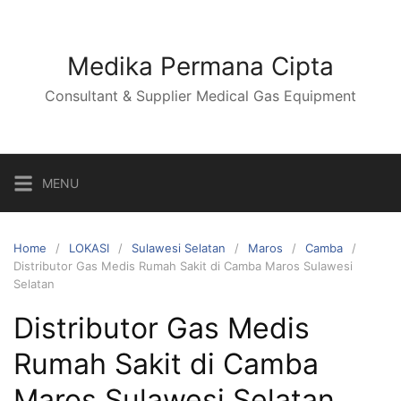
Skip
to
content
Medika Permana Cipta
Consultant & Supplier Medical Gas Equipment
MENU
Home
LOKASI
Sulawesi Selatan
Maros
Camba
Distributor Gas Medis Rumah Sakit di Camba Maros Sulawesi
Selatan
Distributor Gas Medis
Rumah Sakit di Camba
Maros Sulawesi Selatan