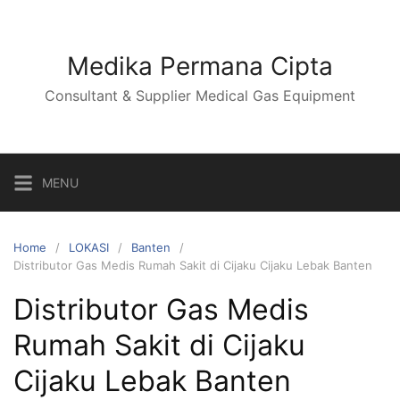
Skip
to
content
Medika Permana Cipta
Consultant & Supplier Medical Gas Equipment
MENU
Home
LOKASI
Banten
Distributor Gas Medis Rumah Sakit di Cijaku Cijaku Lebak Banten
Distributor Gas Medis
Rumah Sakit di Cijaku
Cijaku Lebak Banten