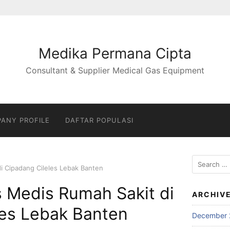
Medika Permana Cipta
Consultant & Supplier Medical Gas Equipment
ANY PROFILE
DAFTAR POPULASI
Search
di Cipadang Cileles Lebak Banten
for:
s Medis Rumah Sakit di
ARCHIV
les Lebak Banten
December 