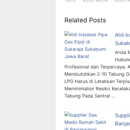
TAGS:
#GAS MEDIK
#GAS M
Related Posts
Ahli I
Sukab
Anda Me
Hubung
Profesional dan Terpercaya. A
Membutuhkan 2-10 Tabung Gas
LPG Harus di Letakkan Terpi
Meminimalisir Resiko Kecela
Tabung Pada Sentral …
Suppl
Banja