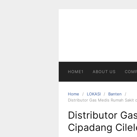
Skip
to
content
HOME1
ABOUT US
COMP
Home
LOKASI
Banten
Distributor Gas Medis Rumah Sakit 
Distributor Ga
Cipadang Cile