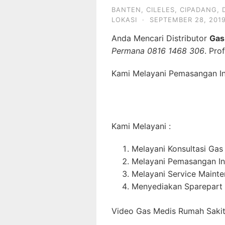
BANTEN
,
CILELES
,
CIPADANG
,
LOKASI
·
SEPTEMBER 28, 201
Anda Mencari Distributor
Gas
Permana 0816 1468 306
. Pro
Kami Melayani Pemasangan Ins
Kami Melayani :
Melayani Konsultasi Gas
Melayani Pemasangan In
Melayani Service Maint
Menyediakan Sparepart 
Video Gas Medis Rumah Sakit