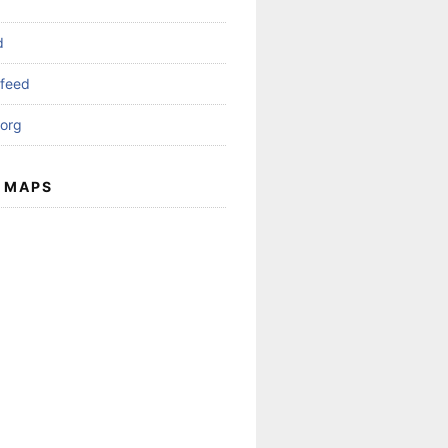
d
feed
org
 MAPS