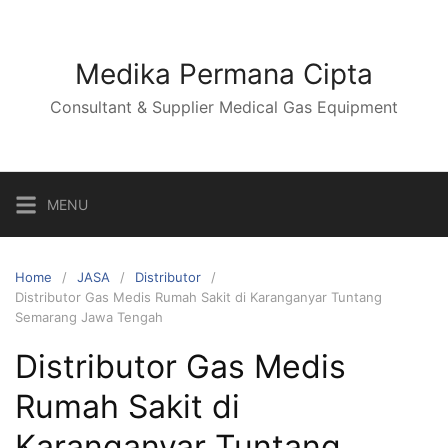
Skip
to
content
Medika Permana Cipta
Consultant & Supplier Medical Gas Equipment
MENU
Home
JASA
Distributor
Distributor Gas Medis Rumah Sakit di Karanganyar Tuntang
Semarang Jawa Tengah
Distributor Gas Medis
Rumah Sakit di
Karanganyar Tuntang