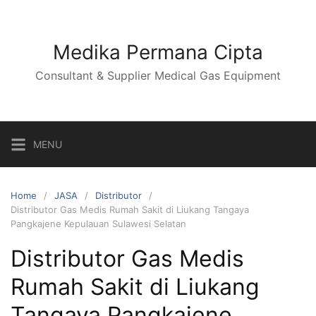
Skip
to
content
Medika Permana Cipta
Consultant & Supplier Medical Gas Equipment
MENU
Home
JASA
Distributor
Distributor Gas Medis Rumah Sakit di Liukang Tangaya
Pangkajene Kepulauan Sulawesi Selatan
Distributor Gas Medis
Rumah Sakit di Liukang
Tangaya Pangkajene