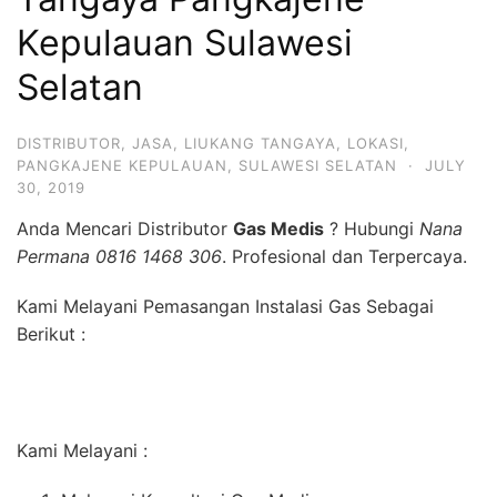
Kepulauan Sulawesi
Selatan
DISTRIBUTOR
,
JASA
,
LIUKANG TANGAYA
,
LOKASI
,
PANGKAJENE KEPULAUAN
,
SULAWESI SELATAN
·
JULY
30, 2019
Anda Mencari Distributor
Gas Medis
? Hubungi
Nana
Permana 0816 1468 306
. Profesional dan Terpercaya.
Kami Melayani Pemasangan Instalasi Gas Sebagai
Berikut :
Kami Melayani :