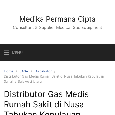
Skip
to
content
Medika Permana Cipta
Consultant & Supplier Medical Gas Equipment
MENU
Home
JASA
Distributor
Distributor Gas Medis Rumah Sakit di Nusa Tabukan Kepulauan
Sangihe Sulawesi Utara
Distributor Gas Medis
Rumah Sakit di Nusa
Tabukan Kepulauan