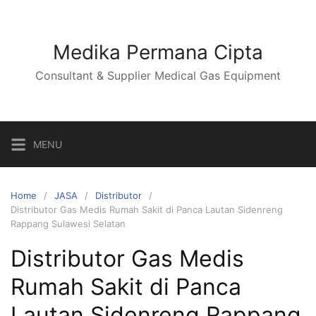
Skip
to
content
Medika Permana Cipta
Consultant & Supplier Medical Gas Equipment
MENU
Home
JASA
Distributor
Distributor Gas Medis Rumah Sakit di Panca Lautan Sidenreng
Rappang Sulawesi Selatan
Distributor Gas Medis
Rumah Sakit di Panca
Lautan Sidenreng Rappang