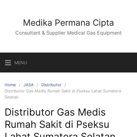
Skip
to
content
Medika Permana Cipta
Consultant & Supplier Medical Gas Equipment
MENU
Home
JASA
Distributor
Distributor Gas Medis Rumah Sakit di Pseksu Lahat Sumatera
Selatan
Distributor Gas Medis
Rumah Sakit di Pseksu
Lahat Sumatera Selatan