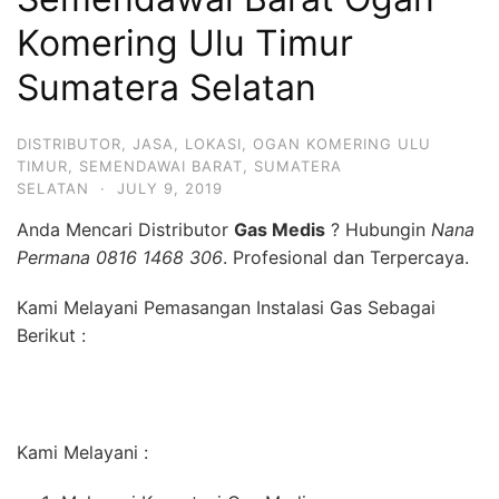
Komering Ulu Timur
Sumatera Selatan
DISTRIBUTOR
,
JASA
,
LOKASI
,
OGAN KOMERING ULU
TIMUR
,
SEMENDAWAI BARAT
,
SUMATERA
SELATAN
·
JULY 9, 2019
Anda Mencari Distributor
Gas Medis
? Hubungin
Nana
Permana 0816 1468 306
. Profesional dan Terpercaya.
Kami Melayani Pemasangan Instalasi Gas Sebagai
Berikut :
Kami Melayani :