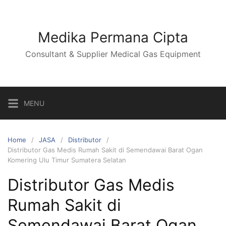
Skip
to
content
Medika Permana Cipta
Consultant & Supplier Medical Gas Equipment
MENU
Home
JASA
Distributor
Distributor Gas Medis Rumah Sakit di Semendawai Barat Ogan
Komering Ulu Timur Sumatera Selatan
Distributor Gas Medis
Rumah Sakit di
Semendawai Barat Ogan