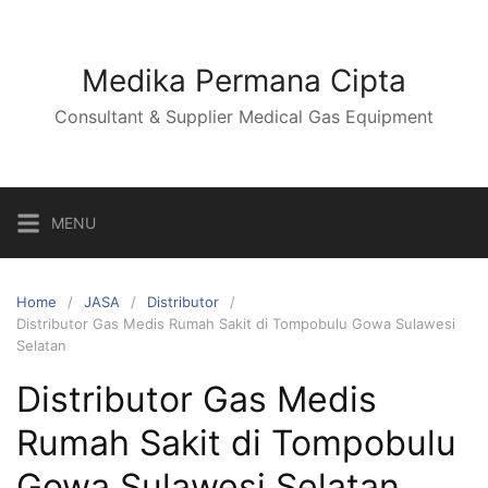
Skip
to
content
Medika Permana Cipta
Consultant & Supplier Medical Gas Equipment
MENU
Home
JASA
Distributor
Distributor Gas Medis Rumah Sakit di Tompobulu Gowa Sulawesi
Selatan
Distributor Gas Medis
Rumah Sakit di Tompobulu
Gowa Sulawesi Selatan