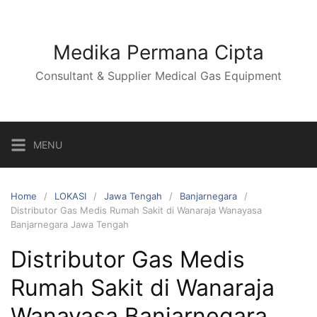
Skip
to
content
Medika Permana Cipta
Consultant & Supplier Medical Gas Equipment
MENU
Home
LOKASI
Jawa Tengah
Banjarnegara
Distributor Gas Medis Rumah Sakit di Wanaraja Wanayasa
Banjarnegara Jawa Tengah
Distributor Gas Medis
Rumah Sakit di Wanaraja
Wanayasa Banjarnegara