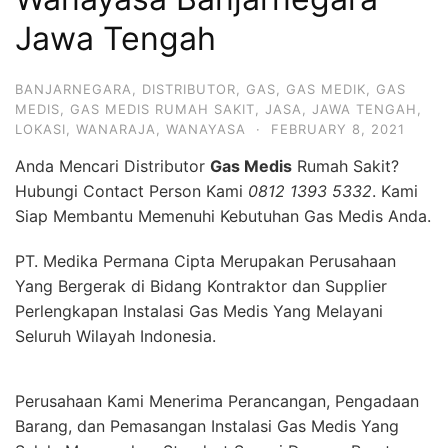
Jawa Tengah
BANJARNEGARA
,
DISTRIBUTOR
,
GAS
,
GAS MEDIK
,
GAS
MEDIS
,
GAS MEDIS RUMAH SAKIT
,
JASA
,
JAWA TENGAH
,
LOKASI
,
WANARAJA
,
WANAYASA
·
FEBRUARY 8, 2021
Anda Mencari Distributor
Gas Medis
Rumah Sakit?
Hubungi Contact Person Kami
0812 1393 5332
. Kami
Siap Membantu Memenuhi Kebutuhan Gas Medis Anda.
PT. Medika Permana Cipta Merupakan Perusahaan
Yang Bergerak di Bidang Kontraktor dan Supplier
Perlengkapan Instalasi Gas Medis Yang Melayani
Seluruh Wilayah Indonesia.
Perusahaan Kami Menerima Perancangan, Pengadaan
Barang, dan Pemasangan Instalasi Gas Medis Yang