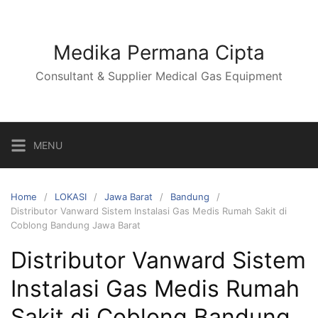
Skip
to
content
Medika Permana Cipta
Consultant & Supplier Medical Gas Equipment
MENU
Home
LOKASI
Jawa Barat
Bandung
Distributor Vanward Sistem Instalasi Gas Medis Rumah Sakit di
Coblong Bandung Jawa Barat
Distributor Vanward Sistem
Instalasi Gas Medis Rumah
Sakit di Coblong Bandung