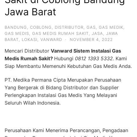
Jawa Barat
BANDUNG
,
COBLONG
,
DISTRIBUTOR
,
GAS
,
GAS MEDIK
,
GAS MEDIS
,
GAS MEDIS RUMAH SAKIT
,
JASA
,
JAWA
BARAT
,
LOKASI
,
VANWARD
·
NOVEMBER 4, 2022
Mencari Distributor
Vanward Sistem Instalasi Gas
Medis Rumah Sakit?
Hubungi
0812 1393 5332.
Kami
Siap Membantu Memenuhi Kebutuhan Gas Medis Anda.
PT. Medika Permana Cipta Merupakan Perusahaan
Yang Bergerak di Bidang Distributor dan Supplier
Perlengkapan Instalasi Gas Medis Yang Melayani
Seluruh Wilah Indonesia.
Perusahaan Kami Menerima Perancangan, Pengadaan