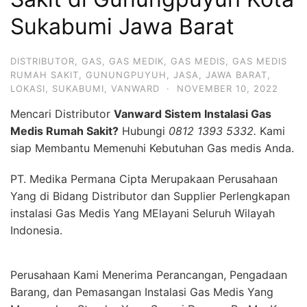
Sukabumi Jawa Barat
DISTRIBUTOR
,
GAS
,
GAS MEDIK
,
GAS MEDIS
,
GAS MEDIS
RUMAH SAKIT
,
GUNUNGPUYUH
,
JASA
,
JAWA BARAT
,
LOKASI
,
SUKABUMI
,
VANWARD
·
NOVEMBER 10, 2022
Mencari Distributor
Vanward Sistem Instalasi Gas
Medis Rumah Sakit?
Hubungi
0812 1393 5332.
Kami
siap Membantu Memenuhi Kebutuhan Gas medis Anda.
PT. Medika Permana Cipta Merupakaan Perusahaan
Yang di Bidang Distributor dan Supplier Perlengkapan
instalasi Gas Medis Yang MElayani Seluruh Wilayah
Indonesia.
Perusahaan Kami Menerima Perancangan, Pengadaan
Barang, dan Pemasangan Instalasi Gas Medis Yang