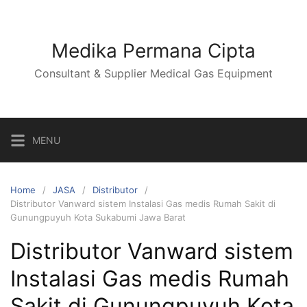
Skip
to
content
Medika Permana Cipta
Consultant & Supplier Medical Gas Equipment
MENU
Home
JASA
Distributor
Distributor Vanward sistem Instalasi Gas medis Rumah Sakit di
Gunungpuyuh Kota Sukabumi Jawa Barat
Distributor Vanward sistem
Instalasi Gas medis Rumah
Sakit di Gunungpuyuh Kota