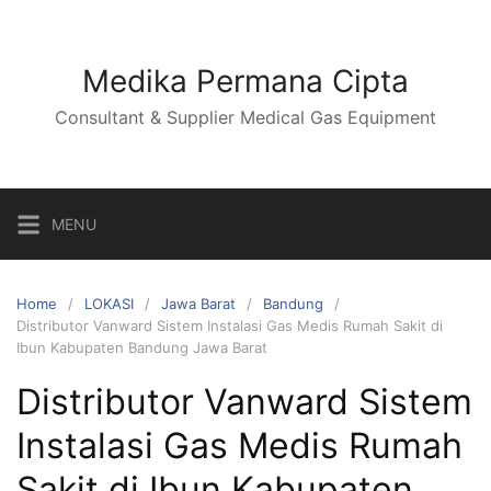
Skip
to
content
Medika Permana Cipta
Consultant & Supplier Medical Gas Equipment
MENU
Home
LOKASI
Jawa Barat
Bandung
Distributor Vanward Sistem Instalasi Gas Medis Rumah Sakit di
Ibun Kabupaten Bandung Jawa Barat
Distributor Vanward Sistem
Instalasi Gas Medis Rumah
Sakit di Ibun Kabupaten