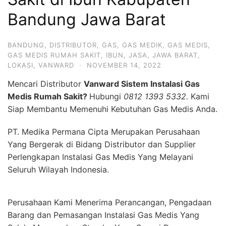
Bandung Jawa Barat
BANDUNG
,
DISTRIBUTOR
,
GAS
,
GAS MEDIK
,
GAS MEDIS
,
GAS MEDIS RUMAH SAKIT
,
IBUN
,
JASA
,
JAWA BARAT
,
LOKASI
,
VANWARD
·
NOVEMBER 14, 2022
Mencari Distributor
Vanward Sistem Instalasi Gas
Medis Rumah Sakit?
Hubungi
0812 1393 5332.
Kami
Siap Membantu Memenuhi Kebutuhan Gas Medis Anda.
PT. Medika Permana Cipta Merupakan Perusahaan
Yang Bergerak di Bidang Distributor dan Supplier
Perlengkapan Instalasi Gas Medis Yang Melayani
Seluruh Wilayah Indonesia.
Perusahaan Kami Menerima Perancangan, Pengadaan
Barang dan Pemasangan Instalasi Gas Medis Yang