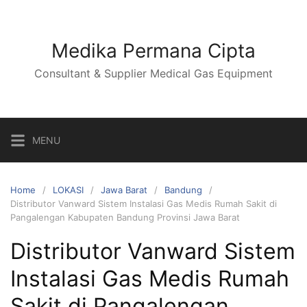
Skip
to
content
Medika Permana Cipta
Consultant & Supplier Medical Gas Equipment
MENU
Home
LOKASI
Jawa Barat
Bandung
Distributor Vanward Sistem Instalasi Gas Medis Rumah Sakit di
Pangalengan Kabupaten Bandung Provinsi Jawa Barat
Distributor Vanward Sistem
Instalasi Gas Medis Rumah
Sakit di Pangalengan