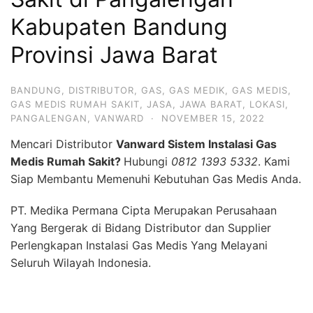
Kabupaten Bandung
Provinsi Jawa Barat
BANDUNG
,
DISTRIBUTOR
,
GAS
,
GAS MEDIK
,
GAS MEDIS
,
GAS MEDIS RUMAH SAKIT
,
JASA
,
JAWA BARAT
,
LOKASI
,
PANGALENGAN
,
VANWARD
·
NOVEMBER 15, 2022
Mencari Distributor
Vanward Sistem Instalasi Gas
Medis Rumah Sakit?
Hubungi
0812 1393 5332
. Kami
Siap Membantu Memenuhi Kebutuhan Gas Medis Anda.
PT. Medika Permana Cipta Merupakan Perusahaan
Yang Bergerak di Bidang Distributor dan Supplier
Perlengkapan Instalasi Gas Medis Yang Melayani
Seluruh Wilayah Indonesia.