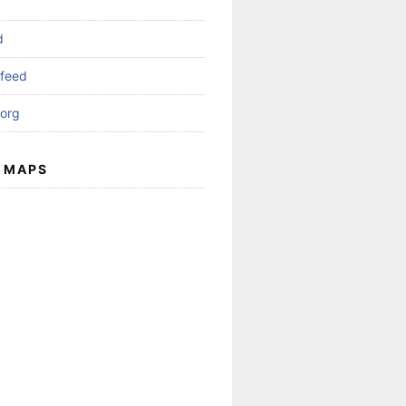
d
feed
org
 MAPS