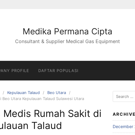
Medika Permana Cipta
Consultant & Supplier Medical Gas Equipment
ANY PROFILE
DAFTAR POPULASI
Kepulauan Talaud
Beo Utara
Search
i Beo Utara Kepulauan Talaud Sulawesi Utara
for:
 Medis Rumah Sakit di
ARCHIV
ulauan Talaud
December 