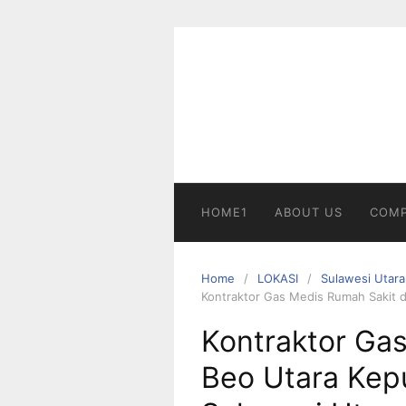
Skip
to
content
HOME1
ABOUT US
COMP
Home
LOKASI
Sulawesi Utara
Kontraktor Gas Medis Rumah Sakit d
Kontraktor Gas
Beo Utara Kep