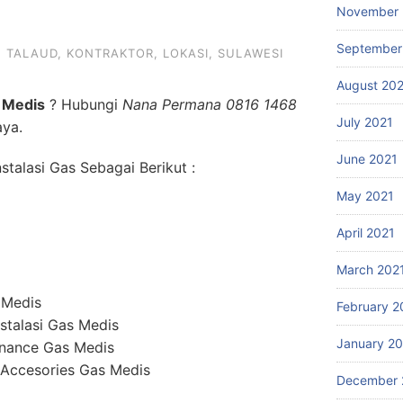
a
November 
September
 TALAUD
,
KONTRAKTOR
,
LOKASI
,
SULAWESI
August 20
 Medis
? Hubungi
Nana Permana 0816 1468
July 2021
aya.
June 2021
talasi Gas Sebagai Berikut :
May 2021
April 2021
March 202
 Medis
February 2
stalasi Gas Medis
January 2
enance Gas Medis
 Accesories Gas Medis
December 