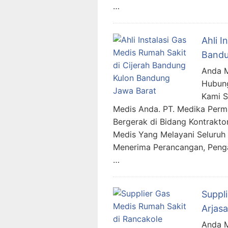
…
Ahli I
Bandu
Anda M
Hubung
Kami 
Medis Anda. PT. Medika Per
Bergerak di Bidang Kontraktor
Medis Yang Melayani Seluruh 
Menerima Perancangan, Penga
…
Suppl
Arjas
Anda M