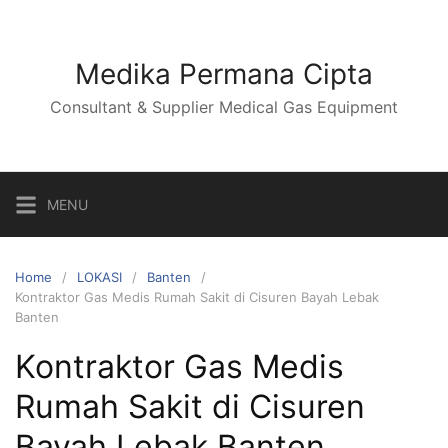
Skip
to
content
Medika Permana Cipta
Consultant & Supplier Medical Gas Equipment
MENU
Home
LOKASI
Banten
Kontraktor Gas Medis Rumah Sakit di Cisuren Bayah Lebak
Banten
Kontraktor Gas Medis
Rumah Sakit di Cisuren
Bayah Lebak Banten