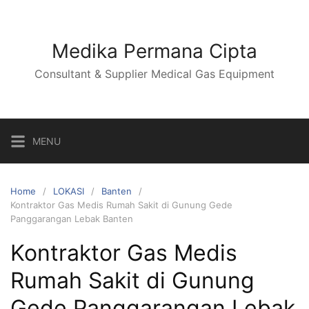
Skip
to
content
Medika Permana Cipta
Consultant & Supplier Medical Gas Equipment
MENU
Home
LOKASI
Banten
Kontraktor Gas Medis Rumah Sakit di Gunung Gede
Panggarangan Lebak Banten
Kontraktor Gas Medis
Rumah Sakit di Gunung
Gede Panggarangan Lebak