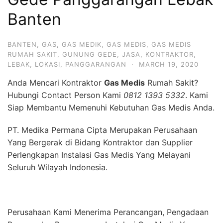
Banten
BANTEN
,
GAS
,
GAS MEDIK
,
GAS MEDIS
,
GAS MEDIS
RUMAH SAKIT
,
GUNUNG GEDE
,
JASA
,
KONTRAKTOR
,
LEBAK
,
LOKASI
,
PANGGARANGAN
·
MARCH 19, 2020
Anda Mencari Kontraktor
Gas Medis
Rumah Sakit?
Hubungi Contact Person Kami
0812 1393 5332
. Kami
Siap Membantu Memenuhi Kebutuhan Gas Medis Anda.
PT. Medika Permana Cipta Merupakan Perusahaan
Yang Bergerak di Bidang Kontraktor dan Supplier
Perlengkapan Instalasi Gas Medis Yang Melayani
Seluruh Wilayah Indonesia.
Perusahaan Kami Menerima Perancangan, Pengadaan