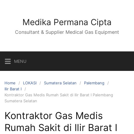
Skip
to
content
Medika Permana Cipta
Consultant & Supplier Medical Gas Equipment
MENU
Home
LOKASI
Sumatera Selatan
Palembang
Ilir Barat I
Kontraktor Gas Medis Rumah Sakit di Ilir Barat I Palembang
Sumatera Selatan
Kontraktor Gas Medis
Rumah Sakit di Ilir Barat I