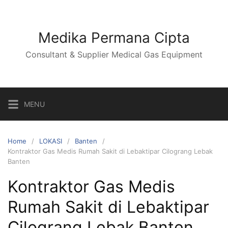
Skip
to
content
Medika Permana Cipta
Consultant & Supplier Medical Gas Equipment
MENU
Home
LOKASI
Banten
Kontraktor Gas Medis Rumah Sakit di Lebaktipar Cilograng Lebak
Banten
Kontraktor Gas Medis
Rumah Sakit di Lebaktipar
Cilograng Lebak Banten