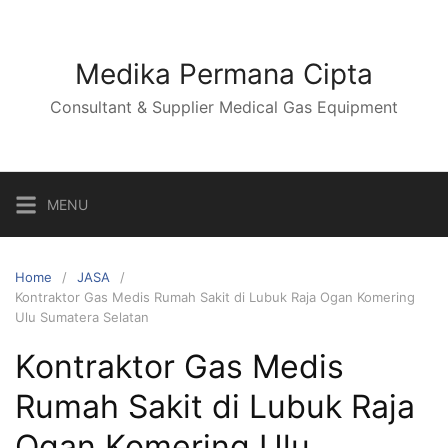
Skip
to
content
Medika Permana Cipta
Consultant & Supplier Medical Gas Equipment
MENU
Home
JASA
Kontraktor Gas Medis Rumah Sakit di Lubuk Raja Ogan Komering
Ulu Sumatera Selatan
Kontraktor Gas Medis
Rumah Sakit di Lubuk Raja
Ogan Komering Ulu