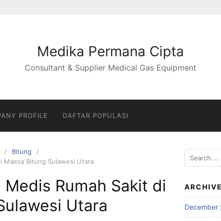
Medika Permana Cipta
Consultant & Supplier Medical Gas Equipment
ANY PROFILE
DAFTAR POPULASI
Bitung
Search
i Maesa Bitung Sulawesi Utara
for:
 Medis Rumah Sakit di
ARCHIV
Sulawesi Utara
December 