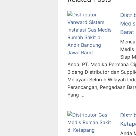
Distri
Medis
Barat
Mencar
Medis 
Siap 
Anda. PT. Medika Permana Ci
Bidang Distributor dan Suppl
Melayani Seluruh Wilayah In
Perancangan, Pengadaan Bara
Yang …
Distr
Ketap
Anda M