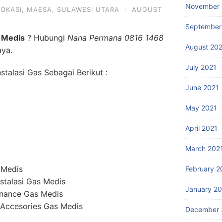
November 
LOKASI
,
MAESA
,
SULAWESI UTARA
·
AUGUST
September
 Medis
? Hubungi
Nana Permana 0816 1468
August 20
aya.
July 2021
talasi Gas Sebagai Berikut :
June 2021
May 2021
April 2021
March 202
 Medis
February 2
stalasi Gas Medis
January 2
enance Gas Medis
 Accesories Gas Medis
December 