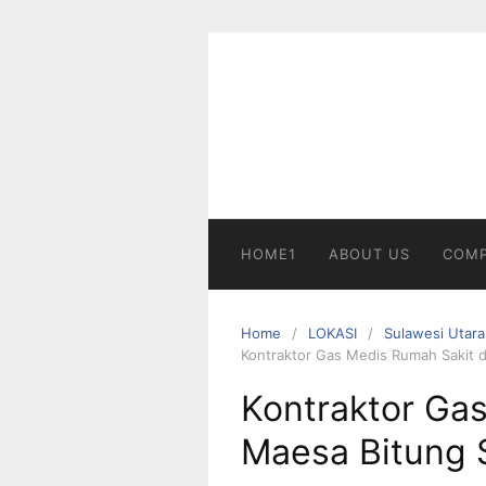
Skip
to
content
HOME1
ABOUT US
COMP
Home
LOKASI
Sulawesi Utara
Kontraktor Gas Medis Rumah Sakit d
Kontraktor Gas
Maesa Bitung 