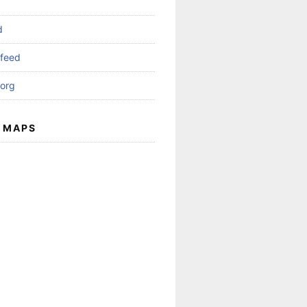
d
feed
org
 MAPS