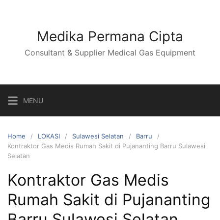
Skip
to
content
Medika Permana Cipta
Consultant & Supplier Medical Gas Equipment
MENU
Home
LOKASI
Sulawesi Selatan
Barru
Kontraktor Gas Medis Rumah Sakit di Pujananting Barru Sulawesi
Selatan
Kontraktor Gas Medis
Rumah Sakit di Pujananting
Barru Sulawesi Selatan