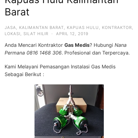
Barat
JASA
,
KALIMANTAN BARAT
,
KAPUAS HULU
,
KONTRAKTOR
,
LOKASI
,
SILAT HILIR
·
APRIL 12, 2019
Anda Mencari Kontraktor
Gas Medis
? Hubungi
Nana
Permana 0816 1468 306
. Profesional dan Terpercaya.
Kami Melayani Pemasangan Instalasi Gas Medis
Sebagai Berikut :