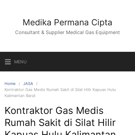
Skip
to
content
Medika Permana Cipta
Consultant & Supplier Medical Gas Equipment
MENU
Home
JASA
Kontraktor Gas Medis Rumah Sakit di Silat Hilir Kapuas Hulu
Kalimantan Barat
Kontraktor Gas Medis
Rumah Sakit di Silat Hilir
Kapuas Hulu Kalimantan