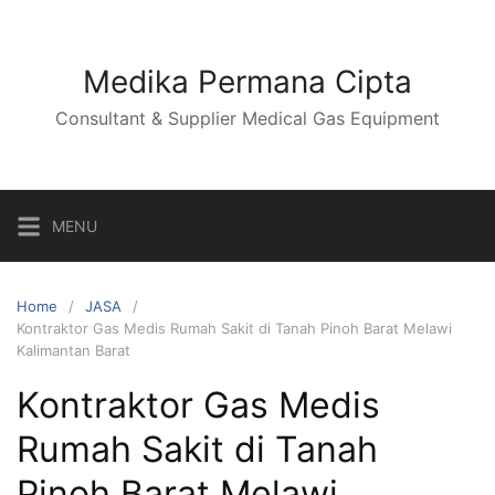
Skip
to
content
Medika Permana Cipta
Consultant & Supplier Medical Gas Equipment
MENU
Home
JASA
Kontraktor Gas Medis Rumah Sakit di Tanah Pinoh Barat Melawi
Kalimantan Barat
Kontraktor Gas Medis
Rumah Sakit di Tanah
Pinoh Barat Melawi