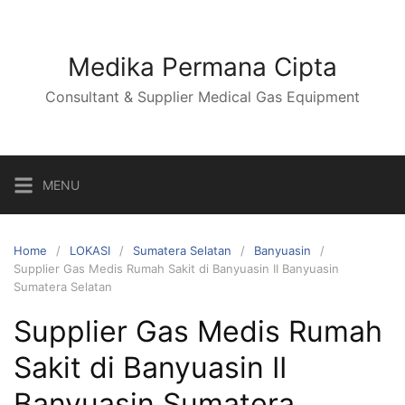
Skip
to
content
Medika Permana Cipta
Consultant & Supplier Medical Gas Equipment
MENU
Home
LOKASI
Sumatera Selatan
Banyuasin
Supplier Gas Medis Rumah Sakit di Banyuasin II Banyuasin
Sumatera Selatan
Supplier Gas Medis Rumah
Sakit di Banyuasin II
Banyuasin Sumatera