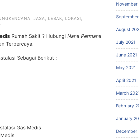
November 
September
UNGKENCANA
,
JASA
,
LEBAK
,
LOKASI
,
9
August 20
edis
Rumah Sakit ? Hubungi
Nana Permana
July 2021
an Terpercaya.
June 2021
talasi Sebagai Berikut :
May 2021
April 2021
March 202
February 2
January 2
stalasi Gas Medis
December 
 Medis