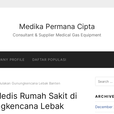
Medika Permana Cipta
Consultant & Supplier Medical Gas Equipment
ANY PROFILE
DAFTAR POPULASI
Search
 Bulakan Gunungkencana Lebak Banten
for:
edis Rumah Sakit di
ARCHIV
ngkencana Lebak
December 