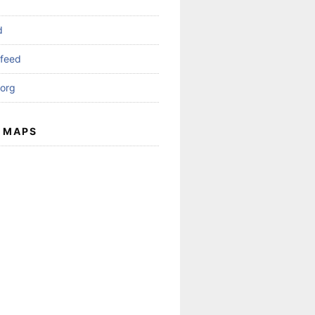
d
feed
org
 MAPS