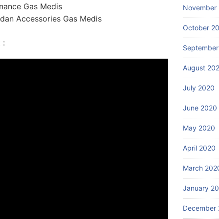
enance Gas Medis
November
dan Accessories Gas Medis
October 2
 :
September
August 20
July 2020
June 2020
May 2020
April 2020
March 202
January 2
December 