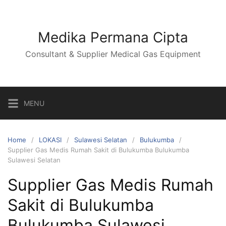
Skip
to
content
Medika Permana Cipta
Consultant & Supplier Medical Gas Equipment
MENU
Home
LOKASI
Sulawesi Selatan
Bulukumba
Supplier Gas Medis Rumah Sakit di Bulukumba Bulukumba
Sulawesi Selatan
Supplier Gas Medis Rumah
Sakit di Bulukumba
Bulukumba Sulawesi